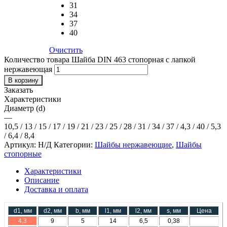
31
34
37
40
Очистить
Количество товара Шайба DIN 463 стопорная с лапкой
нержавеющая
В корзину
Заказать
Характеристики
Диаметр (d)
—
10,5 / 13 / 15 / 17 / 19 / 21 / 23 / 25 / 28 / 31 / 34 / 37 / 4,3 / 40 / 5,3
/ 6,4 / 8,4
Артикул:
Н/Д
Категории:
Шайбы нержавеющие
,
Шайбы
стопорные
Характеристики
Описание
Доставка и оплата
d1, мм
d2, мм
b, мм
l1, мм
l2, мм
s, мм
Цена
4,3
9
5
14
6,5
0,38