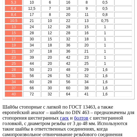
5,3
10
6
16
8
0,5
6,4
12,5
7
18
9
0,5
8,4
17
8
20
11
0,8
10,5
21
10
22
13
0,75
13
24
12
28
15
1
15
28
12
28
16
1
17
30
15
32
18
1
19
34
18
36
20
1
21
37
18
36
21
1
23
39
20
42
23
1
25
44
20
42
25
1
28
50
23
48
29
1,6
31
56
26
52
32
1,6
34
60
28
56
34
1,6
37
66
30
60
38
1,6
40
72
32
64
41
1,6
Шайбы стопорные с лапкой по ГОСТ 13463, а также
европейский аналог – шайбы по DIN 463 – предназначены для
стопорения шестигранных
гаек
и
болтов
с шестигранной
головкой, с диаметром резьбы от 3 до 48 мм. Используются
такие шайбы в ответственных соединениях, когда
самопроизвольное отвинчивание резьбового соединения