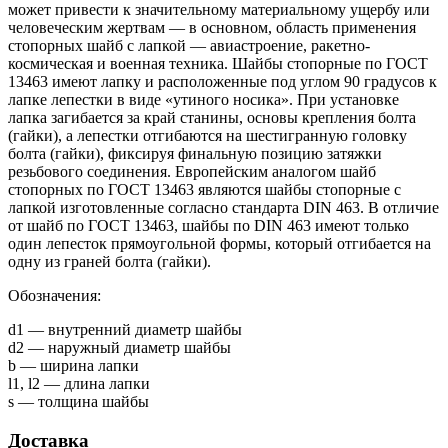
может привести к значительному материальному ущербу или
человеческим жертвам — в основном, область применения
стопорных шайб с лапкой — авиастроение, ракетно-
космическая и военная техника. Шайбы стопорные по ГОСТ
13463 имеют лапку и расположенные под углом 90 градусов к
лапке лепестки в виде «утиного носика». При установке
лапка загибается за край станины, основы крепления болта
(гайки), а лепестки отгибаются на шестигранную головку
болта (гайки), фиксируя финальную позицию затяжки
резьбового соединения. Европейским аналогом шайб
стопорных по ГОСТ 13463 являются шайбы стопорные с
лапкой изготовленные согласно стандарта DIN 463. В отличие
от шайб по ГОСТ 13463, шайбы по DIN 463 имеют только
один лепесток прямоугольной формы, который отгибается на
одну из граней болта (гайки).
Обозначения:
d1 — внутренний диаметр шайбы
d2 — наружный диаметр шайбы
b — ширина лапки
l1, l2 — длина лапки
s — толщина шайбы
Доставка