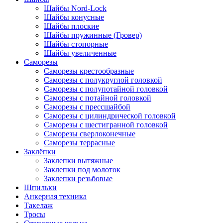
Шайбы Nord-Lock
Шайбы конусные
Шайбы плоские
Шайбы пружинные (Гровер)
Шайбы стопорные
Шайбы увеличенные
Саморезы
Саморезы крестообразные
Саморезы с полукруглой головкой
Саморезы с полупотайной головкой
Саморезы с потайной головкой
Саморезы с прессшайбой
Саморезы с цилиндрической головкой
Саморезы с шестигранной головкой
Саморезы сверлоконечные
Саморезы террасные
Заклёпки
Заклепки вытяжные
Заклепки под молоток
Заклепки резьбовые
Шпильки
Анкерная техника
Такелаж
Тросы