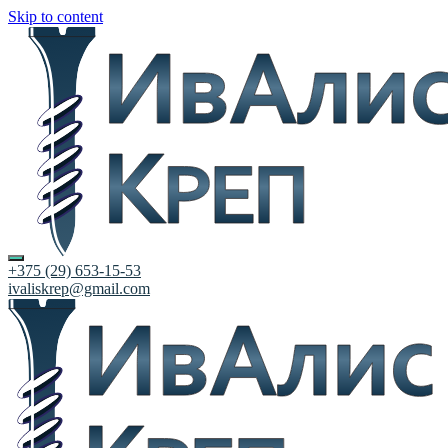
Skip to content
+375 (29) 653-15-53
ivaliskrep@gmail.com