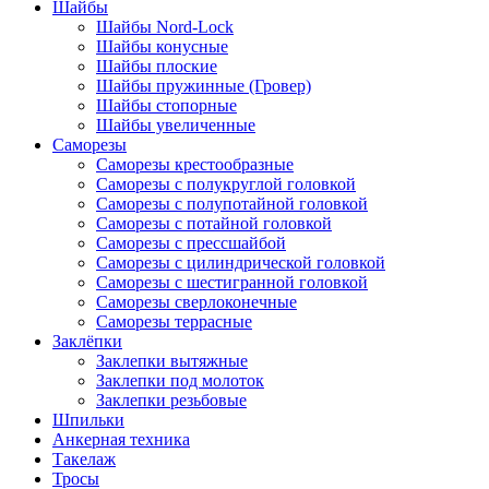
Шайбы
Шайбы Nord-Lock
Шайбы конусные
Шайбы плоские
Шайбы пружинные (Гровер)
Шайбы стопорные
Шайбы увеличенные
Саморезы
Саморезы крестообразные
Саморезы с полукруглой головкой
Саморезы с полупотайной головкой
Саморезы с потайной головкой
Саморезы с прессшайбой
Саморезы с цилиндрической головкой
Саморезы с шестигранной головкой
Саморезы сверлоконечные
Саморезы террасные
Заклёпки
Заклепки вытяжные
Заклепки под молоток
Заклепки резьбовые
Шпильки
Анкерная техника
Такелаж
Тросы