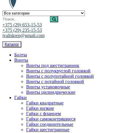
Ивалис Креп
Магазин нержавеющего крепежа
+375 (29) 653-15-53
+375 (29) 235-15-53
ivaliskrep@gmail.com
Каталог
Болты
Винты
Винты под шестигранник
Винты с полукруглой головкой
Винты с полупотайной головкой
Винты с потайной головкой
Винты установочные
Винты цилиндрические
Гайки
Гайки квадратные
Гайки низкие
Гайки с фланцем
Гайки самоконтрящиеся
Гайки соединительные
Гайки шестигранные