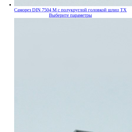
Саморез DIN 7504 M с полукруглой головкой шлиц TX
Выберите параметры