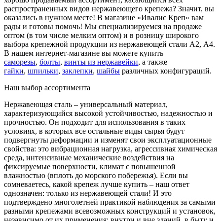
распространенных видов нержавеющего крепежа? Значит, вы
оказались в нужном месте! В магазине «Ивалис Креп» вам
рады и готовы помочь! Мы специализируемся на продаже
оптом (в том числе мелким оптом) и в розницу широкого
выбора крепежной продукции из нержавеющей стали А2, А4.
В нашем интернет-магазине вы можете купить
саморезы
,
болты
,
винты из нержавейки
, а также
гайки
,
шпильки
,
заклепки
,
шайбы
различных конфигураций.
Наш выбор ассортимента
Нержавеющая сталь – универсальный материал,
характеризующийся высокой устойчивостью, надежностью и
прочностью. Он подходит для использования в таких
условиях, в которых все остальные виды сырья будут
подвергнуты деформации и изменят свои эксплуатационные
свойства: это вибрационная нагрузка, агрессивная химическая
среда, интенсивные механические воздействия на
фиксируемые поверхности, климат с повышенной
влажностью (вплоть до морского побережья). Если вы
сомневаетесь, какой крепеж лучше купить – наш ответ
однозначен: только из нержавеющей стали! И это
подтверждено многолетней практикой наблюдения за самыми
разными крепежами всевозможных конструкций и установок,
независимо от их применения: внутри и вне зданий, в быту и