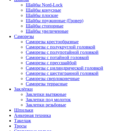
Шайбы Nord-Lock
Шайбы конусные
Шайбы плоские
Шайбы пружинные (Гровер)
Шайбы стопорные
Шайбы увеличенные
Саморезы
Саморезы крестообразные
Саморезы с полукруглой головкой
Саморезы с полупотайной головкой
Саморезы с потайной головкой
Саморезы с прессшайбой
Саморезы с цилиндрической головкой
Саморезы с шестигранной головкой
Саморезы сверлоконечные
Саморезы террасные
Заклёпки
Заклепки вытяжные
Заклепки под молоток
Заклепки резьбовые
Шпильки
Анкерная техника
Такелаж
Тросы