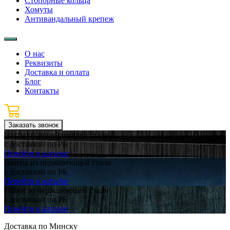
Стопорные кольца
Хомуты
Антивандальный крепеж
О нас
Реквизиты
Доставка и оплата
Блог
Контакты
Заказать звонок
Болты из нержавеющей стали
с доставкой
по РБ
Перейти в каталог
Винты из нержавеющей стали
с доставкой
по РБ
Перейти в каталог
Гайки из нержавеющей стали
с доставкой
по РБ
Перейти в каталог
Доставка по Минску