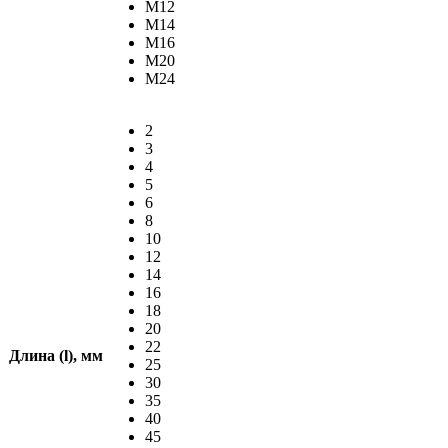
М12
М14
М16
М20
М24
2
3
4
5
6
8
10
12
14
16
18
20
22
Длина (l), мм
25
30
35
40
45