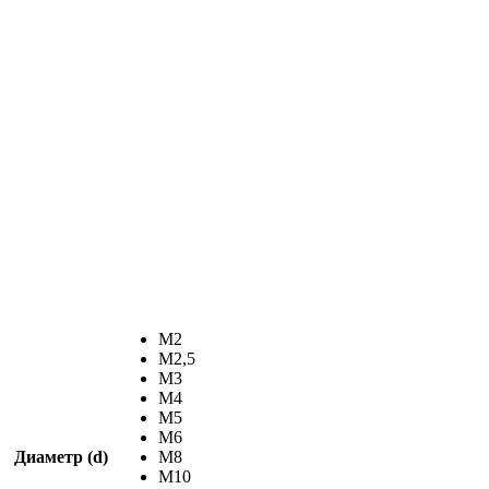
М2
М2,5
М3
М4
М5
М6
Диаметр (d)
М8
М10