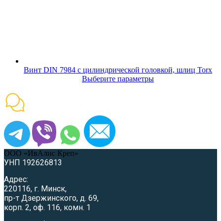
Винт DIN 7984 с цилиндрической головкой, шлиц Torx
Выберите параметры
ООО «ИвАлис Креп»
УНП 192626813
Адрес:
220116, г. Минск,
пр-т Дзержинского, д. 69,
корп. 2, оф. 116, комн. 1