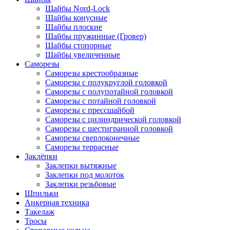
Шайбы Nord-Lock
Шайбы конусные
Шайбы плоские
Шайбы пружинные (Гровер)
Шайбы стопорные
Шайбы увеличенные
Саморезы
Саморезы крестообразные
Саморезы с полукруглой головкой
Саморезы с полупотайной головкой
Саморезы с потайной головкой
Саморезы с прессшайбой
Саморезы с цилиндрической головкой
Саморезы с шестигранной головкой
Саморезы сверлоконечные
Саморезы террасные
Заклёпки
Заклепки вытяжные
Заклепки под молоток
Заклепки резьбовые
Шпильки
Анкерная техника
Такелаж
Тросы