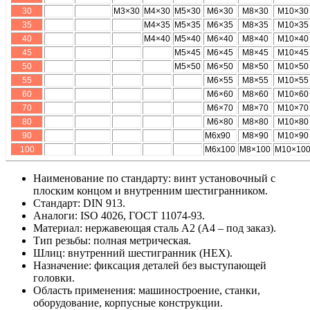
30
М3×30
М4×30
М5×30
М6×30
М8×30
М10×30
35
М4×35
М5×35
М6×35
М8×35
М10×35
40
М4×40
М5×40
М6×40
М8×40
М10×40
45
М5×45
М6×45
М8×45
М10×45
50
М5×50
М6×50
М8×50
М10×50
55
М6×55
М8×55
М10×55
60
М6×60
М8×60
М10×60
70
М6×70
М8×70
М10×70
80
М6×80
М8×80
М10×80
90
М6х90
М8×90
М10×90
100
М6х100
М8×100
М10×10
Наименование по стандарту: винт установочный с
плоским концом и внутренним шестигранником.
Стандарт: DIN 913.
Аналоги: ISO 4026, ГОСТ 11074-93.
Материал: нержавеющая сталь A2 (A4 – под заказ).
Тип резьбы: полная метрическая.
Шлиц: внутренний шестигранник (HEX).
Назначение: фиксация деталей без выступающей
головки.
Область применения: машиностроение, станки,
оборудование, корпусные конструкции.