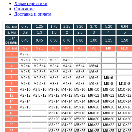
Характеристики
Описание
Доставка и оплата
dp, мм
0,75
1,25
1,75
2,25
3,20
3,70
5,20
6,64
s, мм
0,9
1,3
1,5
2
2,5
3
4
5
шаг
0,40
0,45
0,50
0,70
0,80
1,00
1,25
1,50
резьбы
l/d, мм
М2
М2,5
М3
М4
М5
М6
М8
М10
2
М2×2
3
М2×3
М2,5×3
М3×3
М4×3
4
М2×4
М2,5×4
М3×4
М4×4
М5×4
М6х4
5
М2×5
М2,5×5
М3×5
М4×5
М5×5
М6×5
6
М2×6
М2,5×6
М3×6
М4×6
М5×6
М6×6
М8×6
8
М2×8
М2,5×8
М3×8
М4×8
М5×8
М6×8
М8×8
М10×8
10
М2×10
М2,5×10
М3×10
М4×10
М5×10
М6×10
М8×10
М10×10
12
М2×12
М2,5×12
М3×12
М4×12
М5×12
М6×12
М8×12
М10×12
14
М2×14
М3×14
М4×14
М5×14
М6×14
М8×14
М10×14
16
М2×16
М3×16
М4×16
М5×16
М6×16
М8×16
М10×16
18
М3×18
М4×18
М5×18
М6×18
М8×18
М10×18
20
М3×20
М4×20
М5×20
М6×20
М8×20
М10×20
22
М3×22
М4×22
М5×22
М6×22
М8×22
М10×22
25
М3×25
М4×25
М5×25
М6×25
М8×25
М10×25