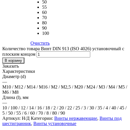
50
55
60
70
80
90
100
Очистить
Количество товара Винт DIN 913 (ISO 4026) установочный с
плоским концом
В корзину
Заказать
Характеристики
Диаметр (d)
—
М10 / М12 / М14 / М16 / М2 / М2,5 / М20 / М24 / М3 / М4 / М5 /
М6 / М8
Длина (l), мм
—
10 / 100 / 12 / 14 / 16 / 18 / 2 / 20 / 22 / 25 / 3 / 30 / 35 / 4 / 40 / 45 /
5 / 50 / 55 / 6 / 60 / 70 / 8 / 80 / 90
Артикул:
Н/Д
Категории:
Винты нержавеющие
,
Винты под
шестигранник
,
Винты установочные