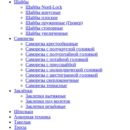
Шайбы
Шайбы Nord-Lock
Шайбы конусные
Шайбы плоские
Шайбы пружинные (Гровер)
Шайбы стопорные
Шайбы увеличенные
Саморезы
Саморезы крестообразные
Саморезы с полукруглой головкой
Саморезы с полупотайной головкой
Саморезы с потайной головкой
Саморезы с прессшайбой
Саморезы с цилиндрической головкой
Саморезы с шестигранной головкой
Саморезы сверлоконечные
Саморезы террасные
Заклёпки
Заклепки вытяжные
Заклепки под молоток
Заклепки резьбовые
Шпильки
Анкерная техника
Такелаж
Тросы