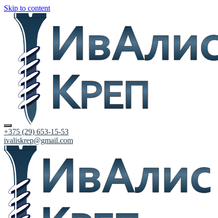
Skip to content
+375 (29) 653-15-53
ivaliskrep@gmail.com