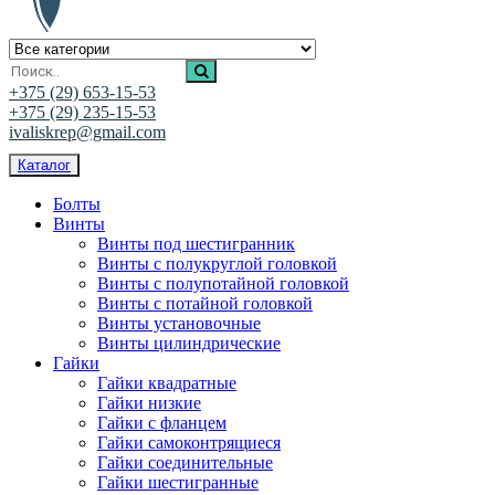
Ивалис Креп
Магазин нержавеющего крепежа
+375 (29) 653-15-53
+375 (29) 235-15-53
ivaliskrep@gmail.com
Каталог
Болты
Винты
Винты под шестигранник
Винты с полукруглой головкой
Винты с полупотайной головкой
Винты с потайной головкой
Винты установочные
Винты цилиндрические
Гайки
Гайки квадратные
Гайки низкие
Гайки с фланцем
Гайки самоконтрящиеся
Гайки соединительные
Гайки шестигранные