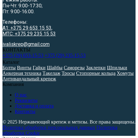
Пн-Чт: 9:00-17:30;
Пт: 9:00-16:00.
Телефоны:
A1: +375 29 653 15 53
,
МТС: +375 29 235 15 53
ivaliskrep@gmail.com
КОНТАКТЫ
+375 (29) 653-15-53
+375 (29) 235-15-53
Каталог
Болты
Винты
Гайки
Шайбы
Саморезы
Заклепки
Шпильки
Анкерная техника
Такелаж
Тросы
Стопорные кольца
Хомуты
Антивандальный крепеж
Компания
О нас
Реквизиты
Доставка и оплата
Контакты
© 2025 Нержавеющий крепеж и метизы. Все права защищены.
Политика обработки персональных данных
Политика
обработки Cookie