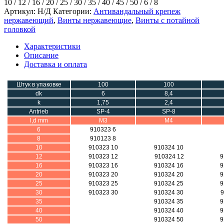
10 / 12 / 16 / 20 / 25 / 30 / 35 / 40 / 45 / 50 / 6 / 8
Артикул:
Н/Д
Категории:
Антивандальный крепеж
нержавеющий
,
Винты нержавеющие
,
Винты с потайной
головкой
Характеристики
Описание
Доставка и оплата
Штук в упаковке
100
100
dk
6
8,4
k
1,75
2,4
Antrieb
SP-4
SP-8
l,d mm
М3
М4
6
910323 6
8
910123 8
10
910323 10
910324 10
12
910323 12
910324 12
9
16
910323 16
910324 16
9
20
910323 20
910324 20
9
25
910323 25
910324 25
9
30
910323 30
910324 30
9
35
910324 35
9
40
910324 40
9
50
910324 50
9