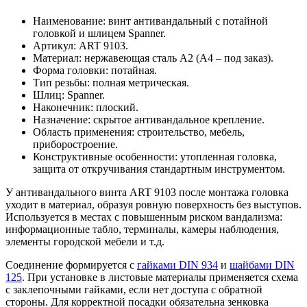
Наименование: винт антивандальный с потайной
головкой и шлицем Spanner.
Артикул: ART 9103.
Материал: нержавеющая сталь A2 (A4 – под заказ).
Форма головки: потайная.
Тип резьбы: полная метрическая.
Шлиц: Spanner.
Наконечник: плоский.
Назначение: скрытое антивандальное крепление.
Область применения: строительство, мебель,
приборостроение.
Конструктивные особенности: утопленная головка,
защита от откручивания стандартным инструментом.
У антивандального винта ART 9103 после монтажа головка
уходит в материал, образуя ровную поверхность без выступов.
Используется в местах с повышенным риском вандализма:
информационные табло, терминалы, камеры наблюдения,
элементы городской мебели и т.д.
Соединение формируется с
гайками DIN 934
и
шайбами DIN
125
. При установке в листовые материалы применяется схема
с заклепочными гайками, если нет доступа с обратной
стороны. Для корректной посадки обязательна зенковка