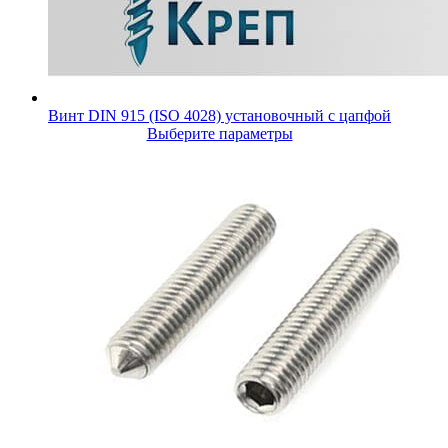
Винт DIN 915 (ISO 4028) установочный с цапфой
Выберите параметры