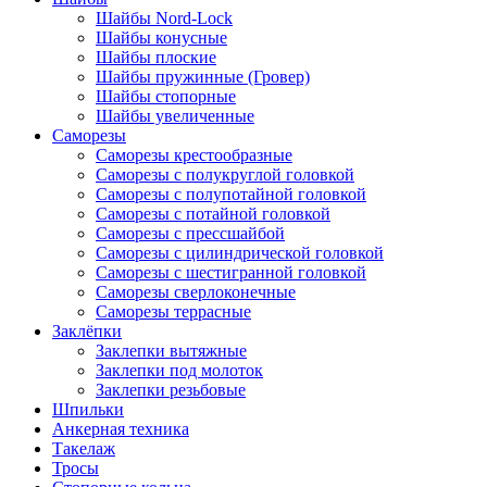
Шайбы Nord-Lock
Шайбы конусные
Шайбы плоские
Шайбы пружинные (Гровер)
Шайбы стопорные
Шайбы увеличенные
Саморезы
Саморезы крестообразные
Саморезы с полукруглой головкой
Саморезы с полупотайной головкой
Саморезы с потайной головкой
Саморезы с прессшайбой
Саморезы с цилиндрической головкой
Саморезы с шестигранной головкой
Саморезы сверлоконечные
Саморезы террасные
Заклёпки
Заклепки вытяжные
Заклепки под молоток
Заклепки резьбовые
Шпильки
Анкерная техника
Такелаж
Тросы