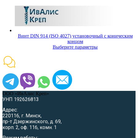
Винт DIN 914 (ISO 4027) установочный с коническим
концом
Выберите параметры
ООО «ИвАлис Креп»
УНП 192626813
Адрес:
220116, г. Минск,
пр-т Дзержинского, д. 69,
корп. 2, оф. 116, комн. 1
Режим работы: