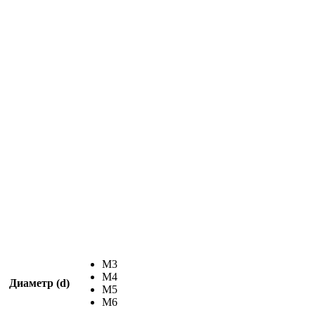
М3
М4
Диаметр (d)
М5
М6