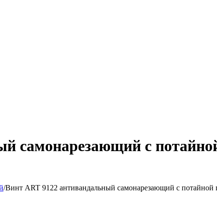
ый самонарезающий с потайной
й
/
Винт ART 9122 антивандальный самонарезающий с потайной г