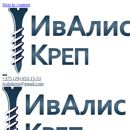
Skip to content
+375 (29) 653-15-53
ivaliskrep@gmail.com