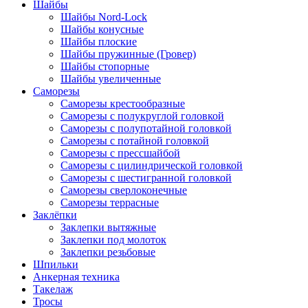
Шайбы
Шайбы Nord-Lock
Шайбы конусные
Шайбы плоские
Шайбы пружинные (Гровер)
Шайбы стопорные
Шайбы увеличенные
Саморезы
Саморезы крестообразные
Саморезы с полукруглой головкой
Саморезы с полупотайной головкой
Саморезы с потайной головкой
Саморезы с прессшайбой
Саморезы с цилиндрической головкой
Саморезы с шестигранной головкой
Саморезы сверлоконечные
Саморезы террасные
Заклёпки
Заклепки вытяжные
Заклепки под молоток
Заклепки резьбовые
Шпильки
Анкерная техника
Такелаж
Тросы