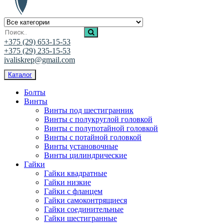
Ивалис Креп
Магазин нержавеющего крепежа
+375 (29) 653-15-53
+375 (29) 235-15-53
ivaliskrep@gmail.com
Каталог
Болты
Винты
Винты под шестигранник
Винты с полукруглой головкой
Винты с полупотайной головкой
Винты с потайной головкой
Винты установочные
Винты цилиндрические
Гайки
Гайки квадратные
Гайки низкие
Гайки с фланцем
Гайки самоконтрящиеся
Гайки соединительные
Гайки шестигранные