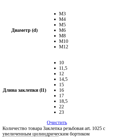
М3
М4
М5
Диаметр (d)
М6
М8
М10
М12
10
11,5
12
14,5
15
Длина заклепки (l1)
16
17
18,5
22
23
Очистить
Количество товара Заклепка резьбовая art. 1025 с
увеличенным цилиндрическим бортиком