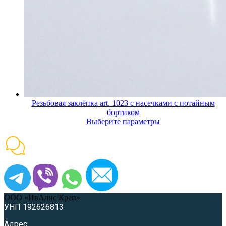
Резьбовая заклёпка art. 1023 с насечками с потайным
бортиком
Выберите параметры
ООО «ИвАлис Креп»
УНП 192626813
Адрес: