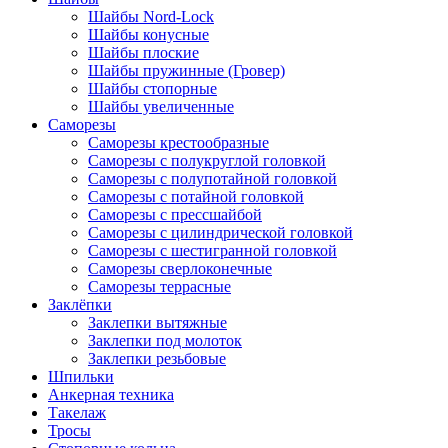
Шайбы Nord-Lock
Шайбы конусные
Шайбы плоские
Шайбы пружинные (Гровер)
Шайбы стопорные
Шайбы увеличенные
Саморезы
Саморезы крестообразные
Саморезы с полукруглой головкой
Саморезы с полупотайной головкой
Саморезы с потайной головкой
Саморезы с прессшайбой
Саморезы с цилиндрической головкой
Саморезы с шестигранной головкой
Саморезы сверлоконечные
Саморезы террасные
Заклёпки
Заклепки вытяжные
Заклепки под молоток
Заклепки резьбовые
Шпильки
Анкерная техника
Такелаж
Тросы