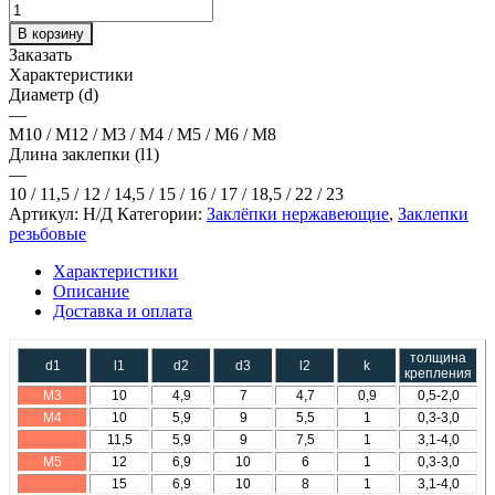
В корзину
Заказать
Характеристики
Диаметр (d)
—
М10 / М12 / М3 / М4 / М5 / М6 / М8
Длина заклепки (l1)
—
10 / 11,5 / 12 / 14,5 / 15 / 16 / 17 / 18,5 / 22 / 23
Артикул:
Н/Д
Категории:
Заклёпки нержавеющие
,
Заклепки
резьбовые
Характеристики
Описание
Доставка и оплата
толщина
d1
l1
d2
d3
l2
k
крепления
М3
10
4,9
7
4,7
0,9
0,5-2,0
М4
10
5,9
9
5,5
1
0,3-3,0
11,5
5,9
9
7,5
1
3,1-4,0
М5
12
6,9
10
6
1
0,3-3,0
15
6,9
10
8
1
3,1-4,0