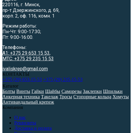
220116, г. Минск,
пр-т Дзержинского, д. 69,
корп. 2, оф. 116, комн. 1
Режим работы:
Пн-Чт: 9:00-17:30;
Пт: 9:00-16:00.
Телефоны:
A1: +375 29 653 15 53
,
МТС: +375 29 235 15 53
ivaliskrep@gmail.com
КОНТАКТЫ
+375 (29) 653-15-53
+375 (29) 235-15-53
Каталог
Болты
Винты
Гайки
Шайбы
Саморезы
Заклепки
Шпильки
Анкерная техника
Такелаж
Тросы
Стопорные кольца
Хомуты
Антивандальный крепеж
Компания
О нас
Реквизиты
Доставка и оплата