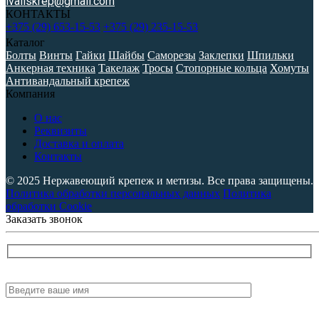
ivaliskrep@gmail.com
КОНТАКТЫ
+375 (29) 653-15-53
+375 (29) 235-15-53
Каталог
Болты
Винты
Гайки
Шайбы
Саморезы
Заклепки
Шпильки
Анкерная техника
Такелаж
Тросы
Стопорные кольца
Хомуты
Антивандальный крепеж
Компания
О нас
Реквизиты
Доставка и оплата
Контакты
© 2025 Нержавеющий крепеж и метизы. Все права защищены.
Политика обработки персональных данных
Политика
обработки Cookie
Заказать звонок
Имя:
Телефон: