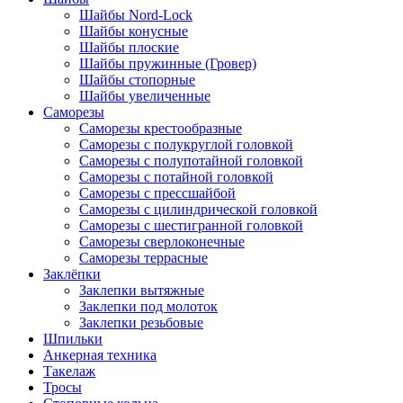
Шайбы Nord-Lock
Шайбы конусные
Шайбы плоские
Шайбы пружинные (Гровер)
Шайбы стопорные
Шайбы увеличенные
Саморезы
Саморезы крестообразные
Саморезы с полукруглой головкой
Саморезы с полупотайной головкой
Саморезы с потайной головкой
Саморезы с прессшайбой
Саморезы с цилиндрической головкой
Саморезы с шестигранной головкой
Саморезы сверлоконечные
Саморезы террасные
Заклёпки
Заклепки вытяжные
Заклепки под молоток
Заклепки резьбовые
Шпильки
Анкерная техника
Такелаж
Тросы