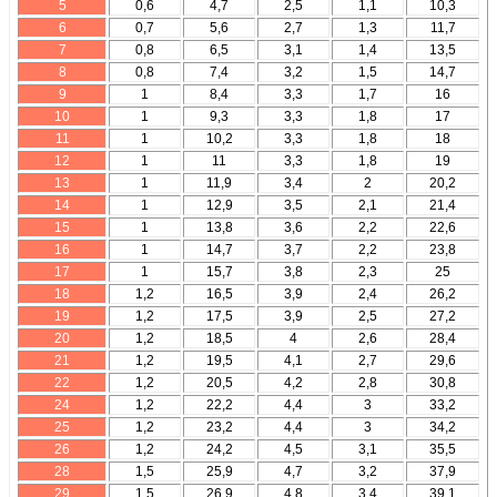
5
0,6
4,7
2,5
1,1
10,3
6
0,7
5,6
2,7
1,3
11,7
7
0,8
6,5
3,1
1,4
13,5
8
0,8
7,4
3,2
1,5
14,7
9
1
8,4
3,3
1,7
16
10
1
9,3
3,3
1,8
17
11
1
10,2
3,3
1,8
18
12
1
11
3,3
1,8
19
13
1
11,9
3,4
2
20,2
14
1
12,9
3,5
2,1
21,4
15
1
13,8
3,6
2,2
22,6
16
1
14,7
3,7
2,2
23,8
17
1
15,7
3,8
2,3
25
18
1,2
16,5
3,9
2,4
26,2
19
1,2
17,5
3,9
2,5
27,2
20
1,2
18,5
4
2,6
28,4
21
1,2
19,5
4,1
2,7
29,6
22
1,2
20,5
4,2
2,8
30,8
24
1,2
22,2
4,4
3
33,2
25
1,2
23,2
4,4
3
34,2
26
1,2
24,2
4,5
3,1
35,5
28
1,5
25,9
4,7
3,2
37,9
29
1,5
26,9
4,8
3,4
39,1