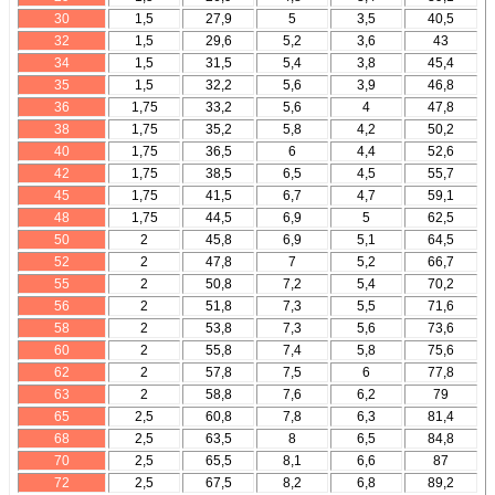
30
1,5
27,9
5
3,5
40,5
32
1,5
29,6
5,2
3,6
43
34
1,5
31,5
5,4
3,8
45,4
35
1,5
32,2
5,6
3,9
46,8
36
1,75
33,2
5,6
4
47,8
38
1,75
35,2
5,8
4,2
50,2
40
1,75
36,5
6
4,4
52,6
42
1,75
38,5
6,5
4,5
55,7
45
1,75
41,5
6,7
4,7
59,1
48
1,75
44,5
6,9
5
62,5
50
2
45,8
6,9
5,1
64,5
52
2
47,8
7
5,2
66,7
55
2
50,8
7,2
5,4
70,2
56
2
51,8
7,3
5,5
71,6
58
2
53,8
7,3
5,6
73,6
60
2
55,8
7,4
5,8
75,6
62
2
57,8
7,5
6
77,8
63
2
58,8
7,6
6,2
79
65
2,5
60,8
7,8
6,3
81,4
68
2,5
63,5
8
6,5
84,8
70
2,5
65,5
8,1
6,6
87
72
2,5
67,5
8,2
6,8
89,2