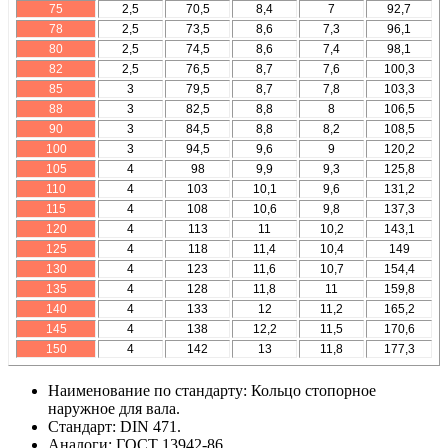
75
2,5
70,5
8,4
7
92,7
78
2,5
73,5
8,6
7,3
96,1
80
2,5
74,5
8,6
7,4
98,1
82
2,5
76,5
8,7
7,6
100,3
85
3
79,5
8,7
7,8
103,3
88
3
82,5
8,8
8
106,5
90
3
84,5
8,8
8,2
108,5
100
3
94,5
9,6
9
120,2
105
4
98
9,9
9,3
125,8
110
4
103
10,1
9,6
131,2
115
4
108
10,6
9,8
137,3
120
4
113
11
10,2
143,1
125
4
118
11,4
10,4
149
130
4
123
11,6
10,7
154,4
135
4
128
11,8
11
159,8
140
4
133
12
11,2
165,2
145
4
138
12,2
11,5
170,6
150
4
142
13
11,8
177,3
Наименование по стандарту: Кольцо стопорное
наружное для вала.
Стандарт: DIN 471.
Аналоги: ГОСТ 13942-86.