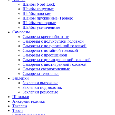
Шайбы Nord-Lock
Шайбы конусные
Шайбы плоские
Шайбы пружинные (Гровер)
Шайбы стопорные
Шайбы увеличенные
Саморезы
Саморезы крестообразные
Саморезы с полукруглой головкой
Саморезы с полупотайной головкой
Саморезы с потайной головкой
Саморезы с прессшайбой
Саморезы с цилиндрической головкой
Саморезы с шестигранной головкой
Саморезы сверлоконечные
Саморезы террасные
Заклёпки
Заклепки вытяжные
Заклепки под молоток
Заклепки резьбовые
Шпильки
Анкерная техника
Такелаж
Тросы