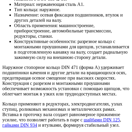
Материал: нержавеющая сталь A1.
Тип кольца: наружное.
Назначение: осевая фиксация подшипников, втулок и
других деталей на валу.
Область применения: машиностроение,
приборостроение, автомобильные трансмиссии,
редукторы, станки.
Конструктивные особенности: разрезное кольцо с
монтажными проушинами для щипцов, устанавливается
в подготовленную канавку на валу, создает радиальную
зажимную силу на внешнюю сторону детали.
Наружное стопорное кольцо DIN 471 (форма А) удерживает
подшипники качения и другие детали на вращающихся осях,
предотвращая осевое смещение при высоких скоростях.
Конструкция с разрезом и монтажными проушинами
обеспечивает возможность установки с помощью щипцов, что
облегчает монтаж в узких или труднодоступных местах.
Кольцо применяют в редукторах, электродвигателях, узлах
ступиц, роликовых механизмах и металлических рамах.
Вставка в проточку вала создает равномерное прижимное
усилие, что позволяет работать в паре с
шайбами DIN 125
,
гайками DIN 934
и втулками, формируя стабильный узел.