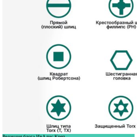
Редакция блога ИвАлис Креп