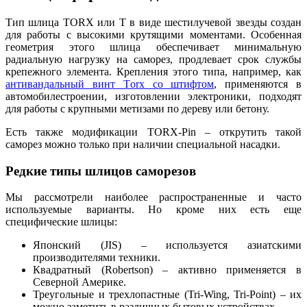
Тип шлица TORX или Т в виде шестилучевой звезды создан
для работы с высокими крутящими моментами. Особенная
геометрия этого шлица обеспечивает минимальную
радиальную нагрузку на саморез, продлевает срок службы
крепежного элемента. Крепления этого типа, например, как
антивандальный винт Тorx со штифтом
, применяются в
автомобилестроении, изготовлении электроники, подходят
для работы с крупными метизами по дереву или бетону.
Есть также модификации TORX-Pin – открутить такой
саморез можно только при наличии специальной насадки.
Редкие типы шлицов саморезов
Мы рассмотрели наиболее распространенные и часто
используемые варианты. Но кроме них есть еще
специфические шлицы:
Японский (JIS) – используется азиатскими
производителями техники.
Квадратный (Robertson) – активно применяется в
Северной Америке.
Треугольные и трехлопастные (Tri-Wing, Tri-Point) – их
можно заметить в различных бытовых устройствах.