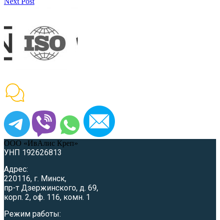
Next Post
ООО «ИвАлис Креп»
УНП 192626813
Адрес:
220116, г. Минск,
пр-т Дзержинского, д. 69,
корп. 2, оф. 116, комн. 1
Режим работы: