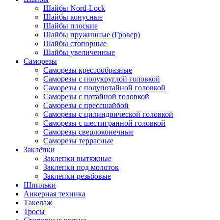
Шайбы Nord-Lock
Шайбы конусные
Шайбы плоские
Шайбы пружинные (Гровер)
Шайбы стопорные
Шайбы увеличенные
Саморезы
Саморезы крестообразные
Саморезы с полукруглой головкой
Саморезы с полупотайной головкой
Саморезы с потайной головкой
Саморезы с прессшайбой
Саморезы с цилиндрической головкой
Саморезы с шестигранной головкой
Саморезы сверлоконечные
Саморезы террасные
Заклёпки
Заклепки вытяжные
Заклепки под молоток
Заклепки резьбовые
Шпильки
Анкерная техника
Такелаж
Тросы