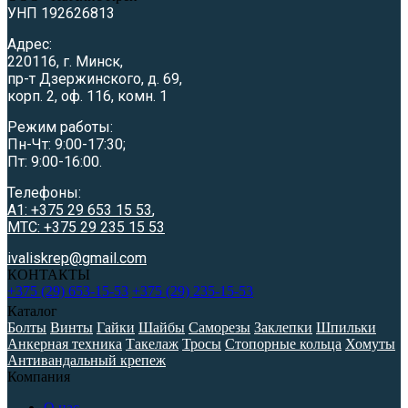
УНП 192626813
Адрес:
220116, г. Минск,
пр-т Дзержинского, д. 69,
корп. 2, оф. 116, комн. 1
Режим работы:
Пн-Чт: 9:00-17:30;
Пт: 9:00-16:00.
Телефоны:
A1: +375 29 653 15 53
,
МТС: +375 29 235 15 53
ivaliskrep@gmail.com
КОНТАКТЫ
+375 (29) 653-15-53
+375 (29) 235-15-53
Каталог
Болты
Винты
Гайки
Шайбы
Саморезы
Заклепки
Шпильки
Анкерная техника
Такелаж
Тросы
Стопорные кольца
Хомуты
Антивандальный крепеж
Компания
О нас