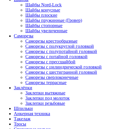
Шайбы Nord-Lock
Шайбы конусные
Шайбы плоские
Шайбы пружинные (Гровер)
Шайбы стопорные
Шайбы увеличенные
Саморезы
Саморезы крестообразные
Саморезы с полукруглой головкой
Саморезы с полупотайной головкой
Саморезы с потайной головкой
Саморезы с прессшайбой
Саморезы с цилиндрической головкой
Саморезы с шестигранной головкой
Саморезы сверлоконечные
Саморезы террасные
Заклёпки
Заклепки вытяжные
Заклепки под молоток
Заклепки резьбовые
Шпильки
Анкерная техника
Такелаж
Тросы