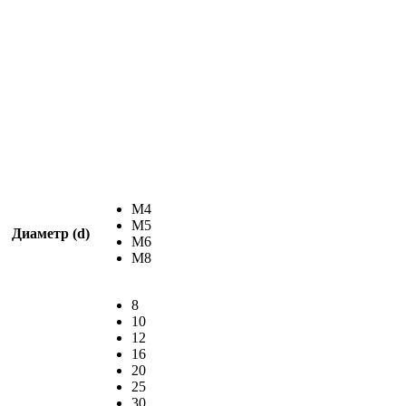
М4
М5
Диаметр (d)
М6
М8
8
10
12
16
20
25
30