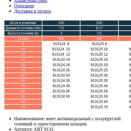
Характеристики
Описание
Доставка и оплата
Штук в упаковке
100
100
Диаметр головки (dk)
7,5
9,17
Высота головки (k)
3
3,5
l,d mm
М4
М5
8
913124 8
913125 8
10
913124 10
913125 10
9
12
913124 12
913125 12
9
16
913124 16
913125 16
9
20
913124 20
913125 20
9
25
913124 25
913125 25
9
30
913124 30
913125 30
9
35
913124 35
913125 35
9
40
913124 40
913125 40
9
45
913124 45
913125 45
9
50
913124 50
913125 50
9
60
913125 60
9
70
913125 70
9
Наименование: винт антивандальный с полукруглой
головкой и односторонним шлицем.
Артикул: ART 9131.